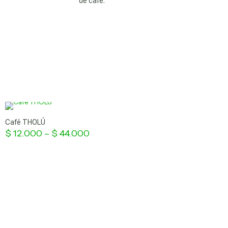
de café.
Cuidado personal
Productos Agroecológicos
Café THOLÚ
Productos medicinales
$
12.000
–
$
44.000
X
Artesanías
nta