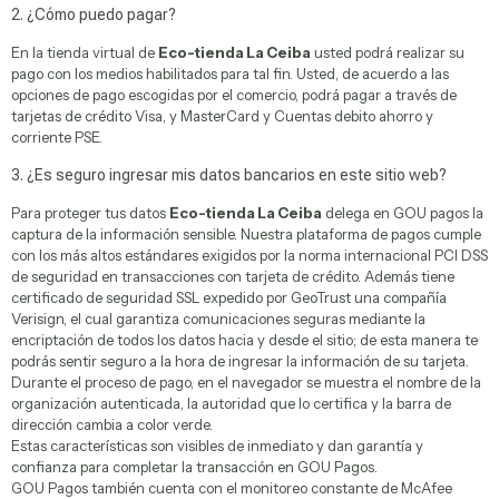
2. ¿Cómo puedo pagar?
En la tienda virtual de
Eco-tienda La Ceiba
usted podrá realizar su
pago con los medios habilitados para tal fin. Usted, de acuerdo a las
opciones de pago escogidas por el comercio, podrá pagar a través de
tarjetas de crédito Visa, y MasterCard y Cuentas debito ahorro y
corriente PSE.
3. ¿Es seguro ingresar mis datos bancarios en este sitio web?
Para proteger tus datos
Eco-tienda La Ceiba
delega en GOU pagos la
Productos
captura de la información sensible. Nuestra plataforma de pagos cumple
Agroecológicos
con los más altos estándares exigidos por la norma internacional PCI DSS
de seguridad en transacciones con tarjeta de crédito. Además tiene
certificado de seguridad SSL expedido por GeoTrust una compañía
Verisign, el cual garantiza comunicaciones seguras mediante la
encriptación de todos los datos hacia y desde el sitio; de esta manera te
podrás sentir seguro a la hora de ingresar la información de su tarjeta.
Durante el proceso de pago, en el navegador se muestra el nombre de la
organización autenticada, la autoridad que lo certifica y la barra de
dirección cambia a color verde.
Estas características son visibles de inmediato y dan garantía y
confianza para completar la transacción en GOU Pagos.
Productos
GOU Pagos también cuenta con el monitoreo constante de McAfee