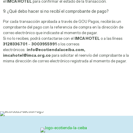
el
IMCA HOTEL
para confirmar el estado de la transacción.
9. ¿Qué debo hacer si no recibí el comprobante de pago?
Productos Agroecológicos
Por cada transacción aprobada a través de GOU Pagos, recibirás un
comprobante del pago con la referencia de compra en la dirección de
correo electrónico que indicaste al momento de pagar.
Si no lo recibes, podrá contactarse con el
IMCA HOTEL
o a las líneas
Productos medicinales
3128336701
–
3003955991
o los correos
electrónicos:
info@ecotiendalaceiba.com,
imcahotel@imca.org.co
para solicitar el reenvío del comprobante a la
misma dirección de correo electrónico registrada al momento de pagar.
Artesanías
nta
X