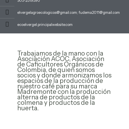
305-2519590
Productos medicinales
elvergelagroecologicos@gmail.com; fudema2011@gmail.com
ecoelvergel.principalwebsite.com
Artesanías
nta
Trabajamos de la mano con la
Asociación ACOC, Asociación
de Caficultores Orgánicos de
Colombia, de quien somos
socios y donde armonizamos los
espacios de la producción de
nuestro café para su marca
Madremonte con la producción
alterna de productos de la
colmena y productos de la
huerta.