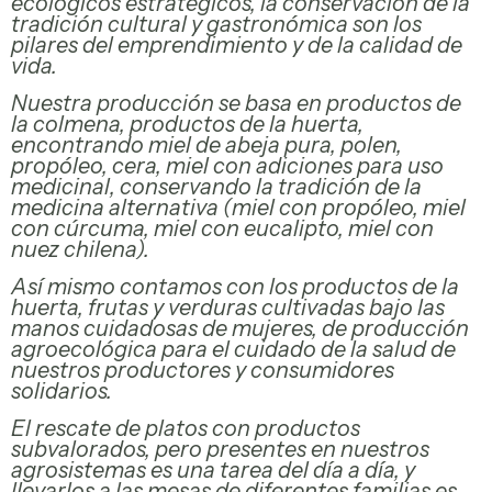
ecológicos estratégicos, la conservación de la
tradición cultural y gastronómica son los
pilares del emprendimiento y de la calidad de
vida.
Nuestra producción se basa en productos de
la colmena, productos de la huerta,
encontrando miel de abeja pura, polen,
propóleo, cera, miel con adiciones para uso
medicinal, conservando la tradición de la
medicina alternativa (miel con propóleo, miel
Productos
con cúrcuma, miel con eucalipto, miel con
Agroecológicos
nuez chilena).
Así mismo contamos con los productos de la
huerta, frutas y verduras cultivadas bajo las
manos cuidadosas de mujeres, de producción
agroecológica para el cuidado de la salud de
nuestros productores y consumidores
solidarios.
El rescate de platos con productos
subvalorados, pero presentes en nuestros
agrosistemas es una tarea del día a día, y
Productos
llevarlos a las mesas de diferentes familias es