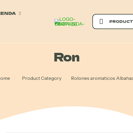
IENDA
PRODUCT
Ron
ome
/
Product Category
/
Rolones aromaticos Albaha