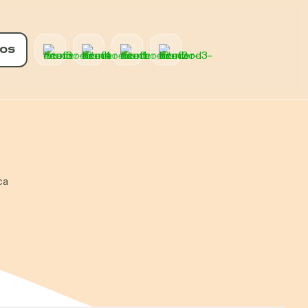
OS
ca