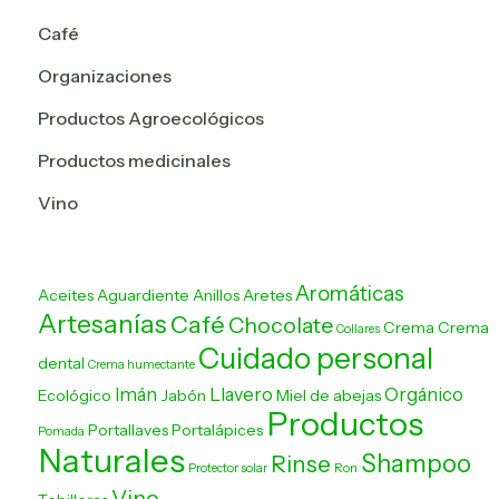
Café
Organizaciones
Productos Agroecológicos
Productos Agroecológicos
Productos medicinales
Productos medicinales
Vino
Artesanías
Aromáticas
Aceites
Aguardiente
Anillos
Aretes
Artesanías
Café
Chocolate
Crema
Crema
Collares
nta
Cuidado personal
dental
Crema humectante
Imán
Llavero
Orgánico
Ecológico
Jabón
Miel de abejas
Productos
Portallaves
Portalápices
Pomada
Naturales
Shampoo
Rinse
Protector solar
Ron
Vino