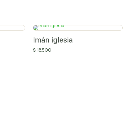
Imán iglesia
$
18.500