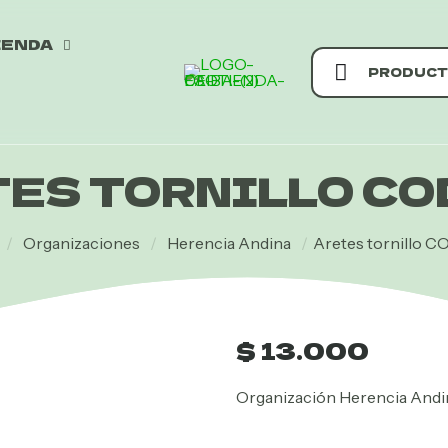
IENDA
PRODUCT
ES TORNILLO CO
/
Organizaciones
/
Herencia Andina
/
Aretes tornillo C
$
13.000
Organización Herencia Andin