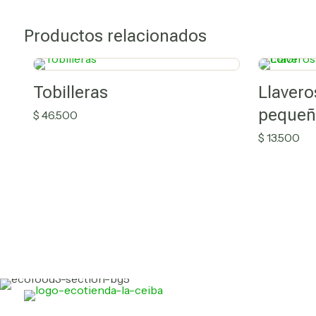
Productos relacionados
Tobilleras
Llavero
pequeñ
$
46.500
$
13.500