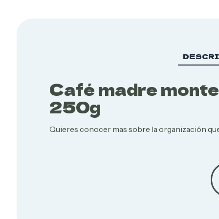
DESCR
Café madre monte
Cuidado personal
Cuidado personal
250g
Quieres conocer mas sobre la organización que
Productos Agroecológicos
Productos Agroecológicos
Productos medicinales
Productos medicinales