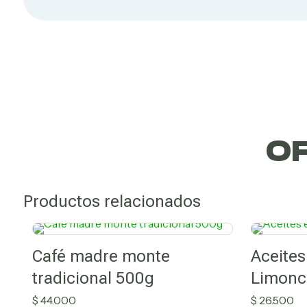
Artesanías
Artesanías
nta
nta
O
Productos relacionados
Café madre monte
Aceites
tradicional 500g
Limonci
$
44.000
$
26.500