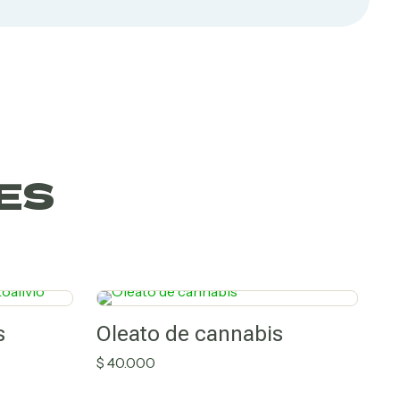
ES
s
Oleato de cannabis
$
40.000