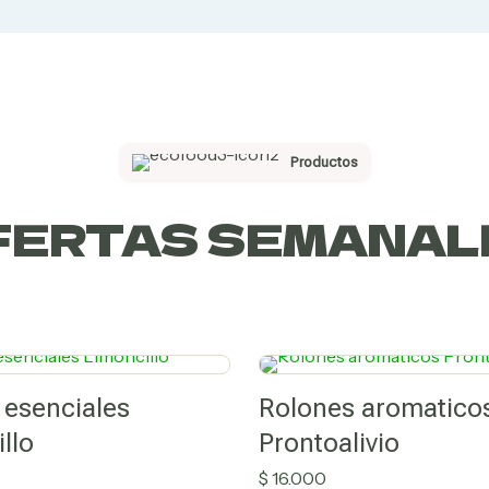
Productos
FERTAS SEMANAL
 esenciales
Rolones aromatico
llo
Prontoalivio
$
16.000