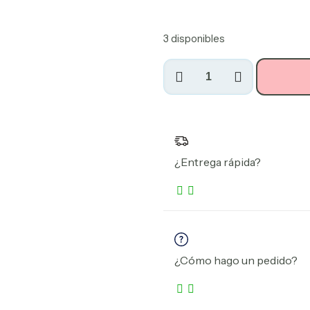
3 disponibles
Café
madre
monte
especial
Honey
250g
¿Entrega rápida?
cantidad
¿Cómo hago un pedido?