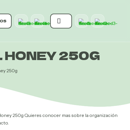
OS
 HONEY 250G
ney 250g
Honey 250g Quieres conocer mas sobre la organización
ucto.