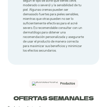
según el tipo de acné que tienes (leve,
personal
moderado o severo) y la sensibilidad de tu
piel. Algunas cremas pueden ser
demasiado fuertes para pieles sensibles,
mientras que otras pueden no ser lo
suficientemente efectivas para el acné
severo. Es recomendable consultar con un
dermatólogo para obtener una
ológicos
recomendación personalizada y asegurarte
de usar el producto de manera correcta
para maximizar sus beneficios y minimizar
los efectos secundarios.
icinales
Productos
OFERTAS SEMANALES