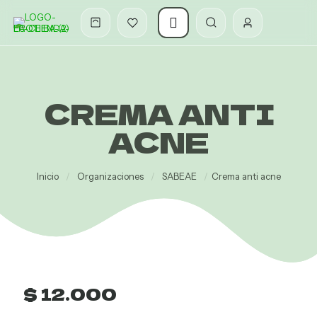
CREMA ANTI
ACNE
Inicio
/
Organizaciones
/
SABEAE
/
Crema anti acne
o
l
$
12.000