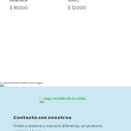
Albahaca
$ 43.000
dolor)
variantes.
Productos Agroecológicos
Las
$
16.000
$
12.000
opciones
se
pueden
Productos medicinales
elegir
en
la
página
Artesanías
de
producto
nta
Contacta con nosotros
Únete a nosotros y marca la diferencia, un producto