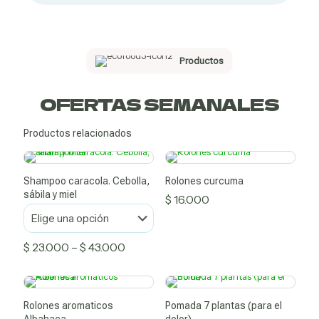
medicinales
Productos
OFERTAS SEMANALES
Productos relacionados
Shampoo caracola. Cebolla,
Rolones curcuma
sábila y miel
$
16.000
Cuidado personal
Price
$
23.000
–
$
43.000
range:
Este
producto
$ 23.000
tiene
through
Rolones aromaticos
Pomada 7 plantas (para el
múltiples