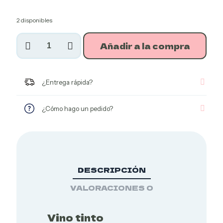
2 disponibles
Vino
Añadir a la compra
tinto
abocado
cantidad
¿Entrega rápida?
Productos
Agroecológicos
¿Cómo hago un pedido?
DESCRIPCIÓN
VALORACIONES
0
Vino tinto
Productos