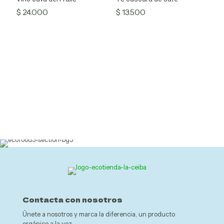
Productos Agroecológicos
$
24.000
$
13.500
Productos medicinales
Artesanías
nta
Contacta con nosotros
Únete a nosotros y marca la diferencia, un producto
orgánico a la vez