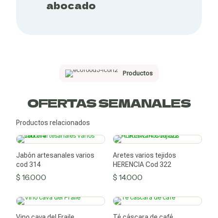
medicinales
abocado
Productos
OFERTAS SEMANALES
Productos relacionados
Jabón artesanales varios
Aretes varios tejidos
Cuidado personal
cod 314
HERENCIA Cod 322
$
16.000
$
14.000
Vino cava del Fraile
Té cáscara de café